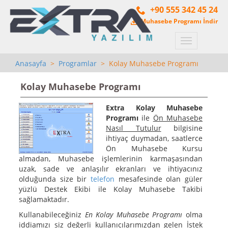
+90 555 342 45 24
Muhasebe Programı İndir
Menü
Anasayfa
>
Programlar
> Kolay Muhasebe Programı
Kolay Muhasebe Programı
Extra Kolay Muhasebe
Programı
ile
Ön Muhasebe
Nasıl Tutulur
bilgisine
ihtiyaç duymadan, saatlerce
Ön Muhasebe Kursu
almadan, Muhasebe işlemlerinin karmaşasından
uzak, sade ve anlaşılır ekranları ve ihtiyacınız
olduğunda size bir
telefon
mesafesinde olan güler
yüzlü Destek Ekibi ile Kolay Muhasebe Takibi
sağlamaktadır.
Kullanabileceğiniz
En Kolay Muhasebe Programı
olma
iddiamızı siz değerli kullanıcılarımızdan gelen İstek