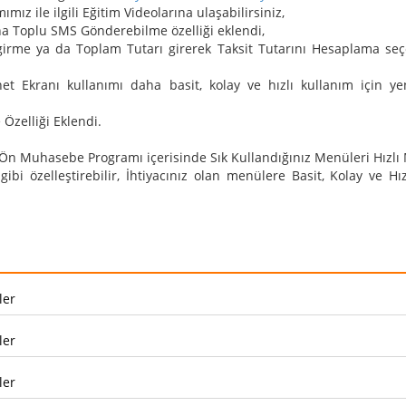
ız ile ilgili Eğitim Videolarına ulaşabilirsiniz,
 Toplu SMS Gönderebilme özelliği eklendi,
nı girme ya da Toplam Tutarı girerek Taksit Tutarını Hesaplama se
net Ekranı kullanımı daha basit, kolay ve hızlı kullanım için y
 Özelliği Eklendi.
 Ön Muhasebe Programı içerisinde Sık Kullandığınız Menüleri Hızl
ibi özelleştirebilir, İhtiyacınız olan menülere Basit, Kolay ve Hız
ler
ler
ler