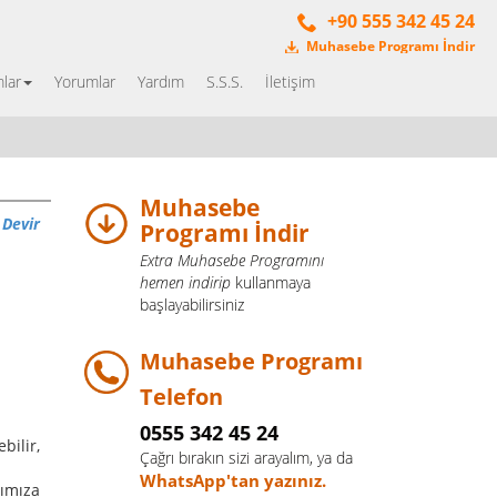
+90 555 342 45 24
Muhasebe Programı İndir
lar
Yorumlar
Yardım
S.S.S.
İletişim
Muhasebe
 Devir
Programı İndir
Extra Muhasebe Programını
hemen indirip
kullanmaya
başlayabilirsiniz
Muhasebe Programı
Telefon
0555 342 45 24
bilir,
Çağrı bırakın sizi arayalım, ya da
WhatsApp'tan yazınız.
ımıza