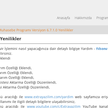
Anasayfa
Hakkımızda
Program
hasebe Programı Versiyon 6.7.1.0 Yenilikler
Yenilikler
ir İşlemini nasıl yapacağınıza dair detaylı bilgiye Yardım -
Yılsonu
irsiniz.
eklendi
rım Özelliği Eklendi,
rım Özelliği Eklendi,
arım Özelliği Eklendi,
Listesi Aktarma Özelliği Düzenlendi,
si Aktarma Özelliği Düzenlendi,
 aracılığı ile
www.extrayazilim.com/yardim
web sayfamıza erişe
mı ile iligili detaylı bilgilere ulaşabilirsiniz,
ü aracılığı ile
www.youtube.com/c/Extrayazilim
YouTube kanal