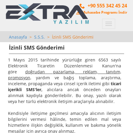
+90 555 342 45 24
Muhasebe Programı İndir
Menü
Anasayfa
>
S.S.S.
> İzinli SMS Gönderimi
İzinli SMS Gönderimi
1 Mayıs 2015 tarihinde yürürlüğe giren 6563 sayılı
Elektronik Ticaretin Düzenlenmesi Kanun'na
göre
doğrudan pazarlama, reklam, tanıtım,
promosyon,
yardım ve bağış toplama, araştırma,
inceleme, propaganda veya cinsel içerik iletimi gibi
ticari
içerikli SMS'ler,
alıcılara ancak önceden onayları
alınmak kaydıyla gönderilebilir. Bu onay, yazılı olarak
veya her türlü elektronik iletişim araçlarıyla alınabilir.
Kendisiyle iletişime geçilmesi amacıyla alıcının iletişim
bilgilerini vermesi hâlinde, temin edilen mal veya
hizmetlere ilişkin değişiklik, kullanım ve bakıma yönelik
mesajlar için
ayrıca onay alınmaz.